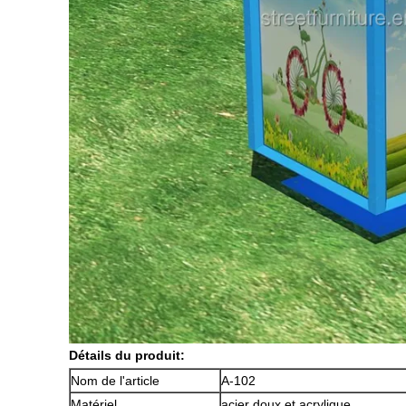
Détails du produit:
Nom de l'article
A-102
Matériel
acier doux et acrylique