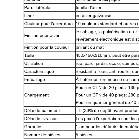
Paroi latérale
feuille d'acier
Liner
en acier galvanisé
Couleur pour l'acier doux
10 couleurs standard et autres 
le sablage, la pulvérisation au 
Finition pour acier
revêtement électronique est dis
Finition pour la couleur
brillant ou mat
Taille
450x450x910mm, peut être pers
Utilisation
rue, parc, jardin, école, campus, 
Caractéristique
résistant à l'eau, anti-rouille, d
Emballage
À l'intérieur: en mousse de caout
Pour un CTN de 20 pieds: 130 p
Chargement
Pour un CTN de 40 pieds: 280 p
Pour un quartier général de 40 
Délai de paiement
TT (30% de dépôt avant producti
Délai de livraison
Les prix à l'exportation sont les p
Garantie
1 an pour les défauts de matéria
Nombre de pièces
5 pièces